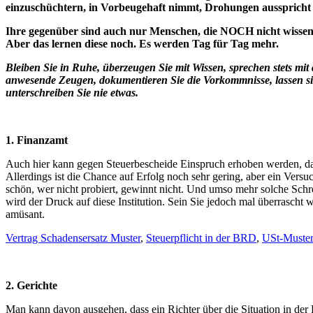
einzuschüchtern, in Vorbeugehaft nimmt, Drohungen ausspricht 
Ihre gegenüber sind auch nur Menschen, die NOCH nicht wi
Aber das lernen diese noch. Es werden Tag für Tag mehr.
Bleiben Sie in Ruhe, überzeugen Sie mit Wissen, sprechen stets mi
anwesende Zeugen, dokumentieren Sie die Vorkommnisse, lassen si
unterschreiben Sie nie etwas.
1. Finanzamt
Auch hier kann gegen Steuerbescheide Einspruch erhoben werden, da 
Allerdings ist die Chance auf Erfolg noch sehr gering, aber ein Versuc
schön, wer nicht probiert, gewinnt nicht. Und umso mehr solche Schr
wird der Druck auf diese Institution. Sein Sie jedoch mal überrascht
amüsant.
Vertrag Schadensersatz Muster
,
Steuerpflicht in der BRD
,
USt-Musterb
2. Gerichte
Man kann davon ausgehen, dass ein Richter über die Situation in d