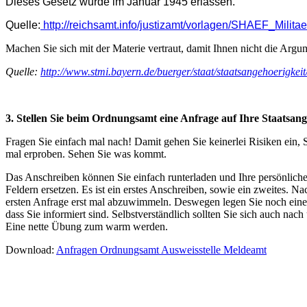
Dieses Gesetz wurde im Januar 1945 erlassen.
Quelle:
http://reichsamt.info/justizamt/vorlagen/SHAEF_Milita
Machen Sie sich mit der Materie vertraut, damit Ihnen nicht die Arg
Quelle:
http://www.stmi.bayern.de/buerger/staat/staatsangehoerigkeit
3. Stellen Sie beim Ordnungsamt eine Anfrage auf Ihre Staatsang
Fragen Sie einfach mal nach! Damit gehen Sie keinerlei Risiken ein
mal erproben. Sehen Sie was kommt.
Das Anschreiben können Sie einfach runterladen und Ihre persönlic
Feldern ersetzen. Es ist ein erstes Anschreiben, sowie ein zweites. N
ersten Anfrage erst mal abzuwimmeln. Deswegen legen Sie noch eine
dass Sie informiert sind. Selbstverständlich sollten Sie sich auch nac
Eine nette Übung zum warm werden.
Download:
Anfragen Ordnungsamt Ausweisstelle Meldeamt