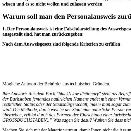
wissen und es so nicht wollen und zulassen werden.
Warum soll man den Personalausweis zur
1. Der Personalausweis ist eine Falschdarstellung des Ausweisges
ausgestellt sind, hat man zurückzugeben:
Nach dem Ausweisgesetz sind folgende Kriterien zu erfüllen
Mögliche Antwort der Behörde: aus technischen Gründen.
Ihre Antwort: Aus dem Buch "black’s law dictionary" steht als Begrif
der Buchstaben jemandes natürlichen Namens endet mit einer Vermin
rechtlichen Status oder der Staatsbürgerschaft, indem man sogar zu
wird. Die Methode, durch welche der Staat eine natürliche Person veran
übergeben, erfolgt durch das Formen der Einrichtung einer juristisch
GROSSBUCHSTABEN).” Was sagen Sie dazu? Wußten Sie dass nicht n
Machen Sie sich mit der Materie vertraut, damit Ihnen nicht die Arg