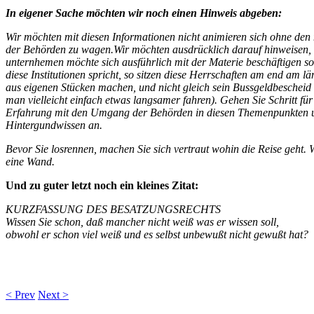
In eigener Sache möchten wir noch einen Hinweis abgeben:
Wir möchten mit diesen Informationen nicht animieren sich ohne den
der Behörden zu wagen.Wir möchten ausdrücklich darauf hinweisen, das
unternhemen möchte sich ausführlich mit der Materie beschäftigen sol
diese Institutionen spricht, so sitzen diese Herrschaften am end am län
aus eigenen Stücken machen, und nicht gleich sein Bussgeldbescheid w
man vielleicht einfach etwas langsamer fahren). Gehen Sie Schritt fü
Erfahrung mit den Umgang der Behörden in diesen Themenpunkten un
Hintergundwissen an.
Bevor Sie losrennen, machen Sie sich vertraut wohin die Reise geht. W
eine Wand.
Und zu guter letzt noch ein kleines Zitat:
KURZFASSUNG DES BESATZUNGSRECHTS
Wissen Sie schon, daß mancher nicht weiß was er wissen soll,
obwohl er schon viel weiß und es selbst unbewußt nicht gewußt hat?
< Prev
Next >