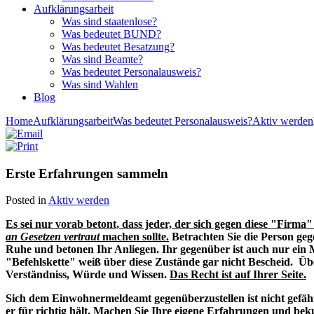
Aufklärungsarbeit
Was sind staatenlose?
Was bedeutet BUND?
Was bedeutet Besatzung?
Was sind Beamte?
Was bedeutet Personalausweis?
Was sind Wahlen
Blog
Home
Aufklärungsarbeit
Was bedeutet Personalausweis?
Aktiv werden
Erste Erfahrungen sammeln
Posted in
Aktiv werden
Es sei nur vorab betont, dass jeder, der sich gegen diese "Firma" 
an Gesetzen vertraut
machen sollte.
Betrachten Sie die Person gege
Ruhe und betonen Ihr Anliegen. Ihr gegenüber ist auch nur ein
"Befehlskette" weiß über diese Zustände gar nicht Bescheid. Üb
Verständniss, Würde und Wissen.
Das Recht ist auf Ihrer Seite.
Sich dem Einwohnermeldeamt gegenüberzustellen ist nicht gefäh
er für richtig hält. Machen Sie Ihre eigene Erfahrungen und be