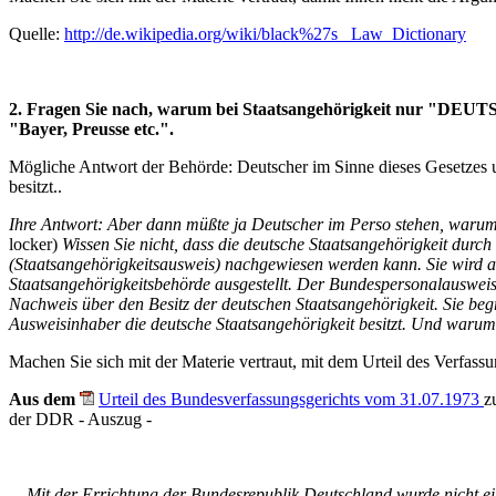
Quelle:
http://de.wikipedia.org/wiki/black%27s_ Law_Dictionary
2. Fragen Sie nach, warum bei Staatsangehörigkeit nur "DEUT
"Bayer, Preusse etc.".
Mögliche Antwort der Behörde: Deutscher im Sinne dieses Gesetzes un
besitzt..
Ihre Antwort: Aber dann müßte ja Deutscher im Perso stehen, wa
locker)
Wissen Sie nicht, dass die deutsche Staatsangehörigkeit durc
(Staatsangehörigkeitsausweis) nachgewiesen werden kann. Sie wird a
Staatsangehörigkeitsbehörde ausgestellt. Der Bundespersonalausweis
Nachweis über den Besitz der deutschen Staatsangehörigkeit. Sie beg
Ausweisinhaber die deutsche Staatsangehörigkeit besitzt. Und waru
Machen Sie sich mit der Materie vertraut, mit dem Urteil des Verfassu
Aus dem
Urteil des Bundesverfassungsgerichts vom 31.07.1973
z
der DDR
- Auszug -
... Mit der Errichtung der Bundesrepublik Deutschland wurde nicht e