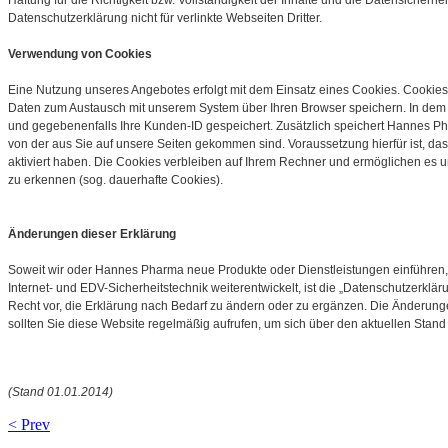
Haftung für die Richtigkeit bzw. Vollständigkeit der Inhalte und die Datensicherhe
Datenschutzerklärung nicht für verlinkte Webseiten Dritter.
Verwendung von Cookies
Eine Nutzung unseres Angebotes erfolgt mit dem Einsatz eines Cookies. Cookies 
Daten zum Austausch mit unserem System über Ihren Browser speichern. In dem C
und gegebenenfalls Ihre Kunden-ID gespeichert. Zusätzlich speichert Hannes Pharm
von der aus Sie auf unsere Seiten gekommen sind. Voraussetzung hierfür ist, das
aktiviert haben. Die Cookies verbleiben auf Ihrem Rechner und ermöglichen es 
zu erkennen (sog. dauerhafte Cookies).
Änderungen dieser Erklärung
Soweit wir oder Hannes Pharma neue Produkte oder Dienstleistungen einführen, 
Internet- und EDV-Sicherheitstechnik weiterentwickelt, ist die „Datenschutzerklär
Recht vor, die Erklärung nach Bedarf zu ändern oder zu ergänzen. Die Änderunge
sollten Sie diese Website regelmäßig aufrufen, um sich über den aktuellen Stand
(Stand 01.01.2014)
< Prev