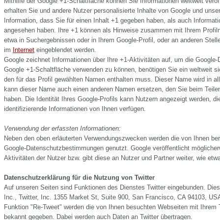
Mithilfe der Google +1-Schaltfläche können Sie Informationen weltweit veröf
erhalten Sie und andere Nutzer personalisierte Inhalte von Google und unse
Information, dass Sie für einen Inhalt +1 gegeben haben, als auch Informati
angesehen haben. Ihre +1 können als Hinweise zusammen mit Ihrem Profil
etwa in Suchergebnissen oder in Ihrem Google-Profil, oder an anderen Stell
im
Internet
eingeblendet werden.
Google zeichnet Informationen über Ihre +1-Aktivitäten auf, um die Google-
Google +1-Schaltfläche verwenden zu können, benötigen Sie ein weltweit sic
den für das Profil gewählten Namen enthalten muss. Dieser Name wird in a
kann dieser Name auch einen anderen Namen ersetzen, den Sie beim Teilen
haben. Die Identität Ihres Google-Profils kann Nutzern angezeigt werden, d
identifizierende Informationen von Ihnen verfügen.
Verwendung der erfassten Informationen:
Neben den oben erläuterten Verwendungszwecken werden die von Ihnen bere
Google-Datenschutzbestimmungen genutzt. Google veröffentlicht möglicher
Aktivitäten der Nutzer bzw. gibt diese an Nutzer und Partner weiter, wie et
Datenschutzerklärung für die Nutzung von Twitter
Auf unseren Seiten sind Funktionen des Dienstes Twitter eingebunden. Dies
Inc., Twitter, Inc. 1355 Market St, Suite 900, San Francisco, CA 94103, U
Funktion "Re-Tweet" werden die von Ihnen besuchten Webseiten mit Ihrem 
bekannt gegeben. Dabei werden auch Daten an Twitter übertragen.