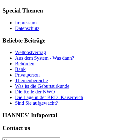
Special
Themen
Impressum
Datenschutz
Beliebte
Beiträge
Weltpostvertrag
Aus dem System - Was dann?
Behörden
Bank
Privatperson
Themenbereiche
Was ist die Geburtsurkunde
Die Rolle der NWO
Die Lage in der BRD -Kaiserreich
Sind Sie aufgewacht?
HANNES'
Infoportal
Contact
us