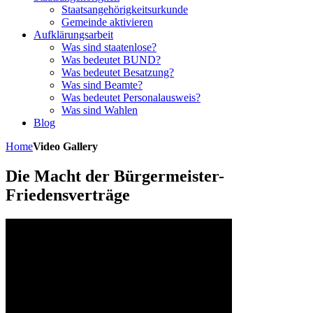
Staatsangehörigkeitsurkunde
Gemeinde aktivieren
Aufklärungsarbeit
Was sind staatenlose?
Was bedeutet BUND?
Was bedeutet Besatzung?
Was sind Beamte?
Was bedeutet Personalausweis?
Was sind Wahlen
Blog
Home
Video Gallery
Die Macht der Bürgermeister-
Friedensverträge