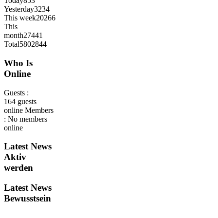
Today
853
Yesterday
3234
This week
20266
This
month
27441
Total
5802844
Who Is
Online
Guests :
164 guests
online
Members
: No members
online
Latest
News
Aktiv
werden
Latest
News
Bewusstsein