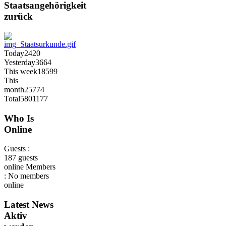
Staatsangehörigkeit
zurück
Today
2420
Yesterday
3664
This week
18599
This
month
25774
Total
5801177
Who Is
Online
Guests :
187 guests
online
Members
: No members
online
Latest
News
Aktiv