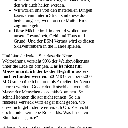
den wir auch helfen werden.
Wir wollen uns von den materiellen Dingen
lösen, denn unterm Strich sind diese doch
bedeutungslos, wenn unsere Mutter Erde
zugrunde geht.
Diese Mächte im Hintergund wollen nur
unsere Gesundheit, Geld und Haus und
Grund. Und der ESM Vertrag wird es diesen
Sklaventreibern in die Hände spielen.
Und bitte dedenken Sie, dass die Neue
Weltordnung vorsieht 90% der Weltbevölkerung
unter die Erde zu bringen.
Das ist nicht nur
Massenmord, ich denke der Begriff muss erst
noch erfunden werden.
500MIO der über 6.000
MIO sollen überleben und als Arbeiter der Neuen
Herren werden. Gnade den Rotschilds, wenn die
Masse der Menschen dass mitbekommen. So
schnell können die gar nicht rennen. So ein
finsteres Versteck wird es gar nicht geben, wo
diese nicht gefunden werden. Oh Oh. Vielleicht
doch umdenken liebe Rotschilds. Was für einen
Sinn hat das ganze?
Schauen Sie sich dazu vielleicht mal das Video an: