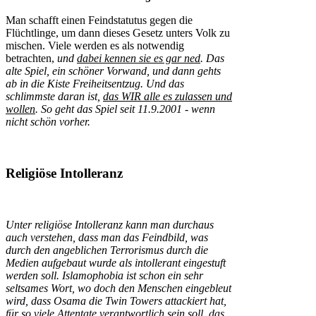
Man schafft einen Feindstatutus gegen die
Flüchtlinge, um dann dieses Gesetz unters Volk zu
mischen. Viele werden es als notwendig
betrachten,
und
dabei kennen sie es gar ned
.
Das
alte Spiel, ein schöner Vorwand, und dann gehts
ab in die Kiste Freiheitsentzug. Und das
schlimmste daran ist,
das WIR alle es zulassen und
wollen
. So geht das Spiel seit 11.9.2001 - wenn
nicht schön vorher.
Religiöse Intolleranz
Unter religiöse Intolleranz kann man durchaus
auch verstehen, dass man das Feindbild, was
durch den angeblichen Terrorismus durch die
Medien aufgebaut wurde als intollerant eingestuft
werden soll. Islamophobia ist schon ein sehr
seltsames Wort, wo doch den Menschen eingebleut
wird, dass Osama die Twin Towers attackiert hat,
für so viele Attentate verantwortlich sein soll, das