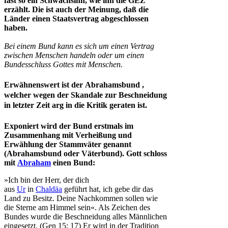
fast so ein Schwachsinn, wie ihn die GEZ
erzählt. Die ist auch der Meinung, daß die
Länder einen Staatsvertrag abgeschlossen
haben.
Bei einem Bund kann es sich um einen Vertrag
zwischen Menschen handeln oder um einen
Bundesschluss Gottes mit Menschen.
Erwähnenswert ist der Abrahamsbund ,
welcher wegen der Skandale zur Beschneidung
in letzter Zeit arg in die Kritik geraten ist.
Exponiert wird der Bund erstmals im
Zusammenhang mit Verheißung und
Erwählung der Stammväter genannt
(Abrahamsbund oder Väterbund). Gott schloss
mit
Abraham
einen Bund:
»Ich bin der Herr, der dich
aus
Ur
in
Chaldäa
geführt hat, ich gebe dir das
Land zu Besitz. Deine Nachkommen sollen wie
die Sterne am Himmel sein«. Als Zeichen des
Bundes wurde die Beschneidung alles Männlichen
eingesetzt. (Gen 15; 17) Er wird in der Tradition