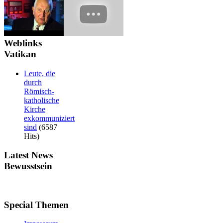
Weblinks
Vatikan
Leute, die
durch
Römisch-
katholische
Kirche
exkommuniziert
sind
(6587
Hits)
Latest
News
Bewusstsein
Special
Themen