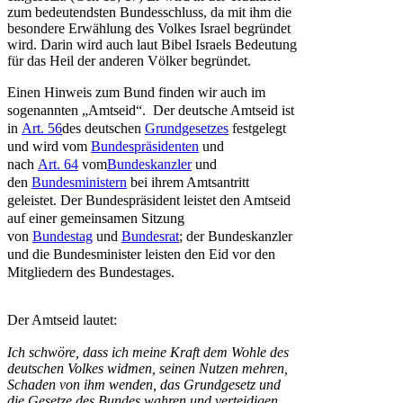
zum bedeutendsten Bundesschluss, da mit ihm die
besondere Erwählung des Volkes Israel begründet
wird. Darin wird auch laut Bibel Israels Bedeutung
für das Heil der anderen Völker begründet.
Einen Hinweis zum Bund finden wir auch im
sogenannten „Amtseid“. Der deutsche Amtseid ist
in
Art. 56
des deutschen
Grundgesetzes
festgelegt
und wird vom
Bundespräsidenten
und
nach
Art. 64
vom
Bundeskanzler
und
den
Bundesministern
bei ihrem Amtsantritt
geleistet. Der Bundespräsident leistet den Amtseid
auf einer gemeinsamen Sitzung
von
Bundestag
und
Bundesrat
; der Bundeskanzler
und die Bundesminister leisten den Eid vor den
Mitgliedern des Bundestages.
Der Amtseid lautet:
Ich schwöre, dass ich meine Kraft dem Wohle des
deutschen Volkes widmen, seinen Nutzen mehren,
Schaden von ihm wenden, das Grundgesetz und
die Gesetze des Bundes wahren und verteidigen,