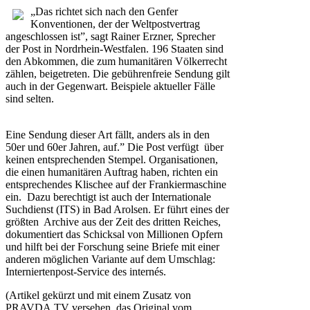
„Das richtet sich nach den Genfer
Konventionen, der der Weltpostvertrag
angeschlossen ist”, sagt Rainer Erzner, Sprecher
der Post in Nordrhein-Westfalen. 196 Staaten sind
den Abkommen, die zum humanitären Völkerrecht
zählen, beigetreten. Die gebührenfreie Sendung gilt
auch in der Gegenwart. Beispiele aktueller Fälle
sind selten.
Eine Sendung dieser Art fällt, anders als in den
50er und 60er Jahren, auf.” Die Post verfügt über
keinen entsprechenden Stempel. Organisationen,
die einen humanitären Auftrag haben, richten ein
entsprechendes Klischee auf der Frankiermaschine
ein. Dazu berechtigt ist auch der Internationale
Suchdienst (ITS) in Bad Arolsen. Er führt eines der
größten Archive aus der Zeit des dritten Reiches,
dokumentiert das Schicksal von Millionen Opfern
und hilft bei der Forschung seine Briefe mit einer
anderen möglichen Variante auf dem Umschlag:
Interniertenpost-Service des internés.
(Artikel gekürzt und mit einem Zusatz von
PRAVDA.TV versehen, das Original vom