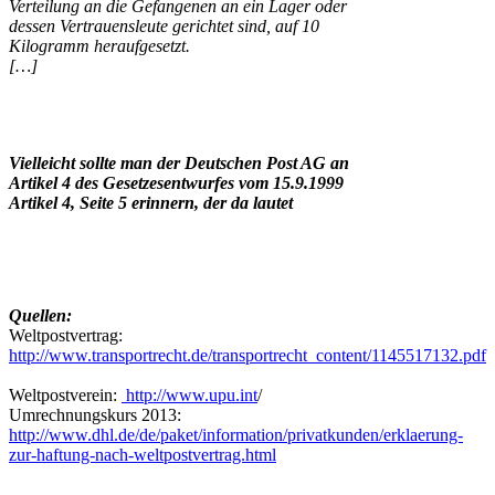
Verteilung an die Gefangenen an ein Lager oder
dessen Vertrauensleute gerichtet sind, auf 10
Kilogramm heraufgesetzt.
[…]
Vielleicht sollte man der Deutschen Post AG an
Artikel 4 des Gesetzesentwurfes vom 15.9.1999
Artikel 4, Seite 5 erinnern, der da lautet
Quellen:
Weltpostvertrag:
http://www.transportrecht.de/transportrecht_content/1145517132.pdf
Weltpostverein:
http://www.upu.int
/
Umrechnungskurs 2013:
http://www.dhl.de/de/paket/information/privatkunden/erklaerung-
zur-haftung-
nach-weltpostvertrag.html