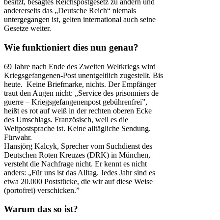
besitzt, besagtes Reichspostgesetz zu ändern und
andererseits das „Deutsche Reich“ niemals
untergegangen ist, gelten international auch seine
Gesetze weiter.
Wie funktioniert dies nun genau?
69 Jahre nach Ende des Zweiten Weltkriegs wird
Kriegsgefangenen-Post unentgeltlich zugestellt. Bis
heute. Keine Briefmarke, nichts. Der Empfänger
traut den Augen nicht: „Service des prisonniers de
guerre – Kriegsgefangenenpost gebührenfrei”,
heißt es rot auf weiß in der rechten oberen Ecke
des Umschlags. Französisch, weil es die
Weltpostsprache ist. Keine alltägliche Sendung.
Fürwahr.
Hansjörg Kalcyk, Sprecher vom Suchdienst des
Deutschen Roten Kreuzes (DRK) in München,
versteht die Nachfrage nicht. Er kennt es nicht
anders: „Für uns ist das Alltag. Jedes Jahr sind es
etwa 20.000 Poststücke, die wir auf diese Weise
(portofrei) verschicken.”
Warum das so ist?