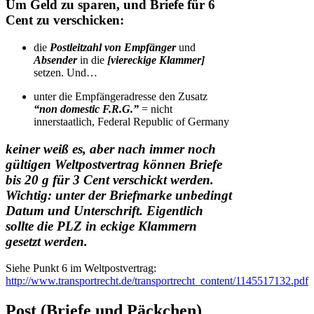
Um Geld zu sparen, und Briefe für 6
Cent zu verschicken:
die
Postleitzahl von Empfänger
und
Absender
in die
[
v
iereckige Klammer]
setzen. Und…
unter die Empfängeradresse den Zusatz
“non domestic F.R.G.”
= nicht
innerstaatlich, Federal Republic of Germany
keiner weiß es, aber nach immer noch
gültigen Weltpostvertrag können Briefe
bis 20 g für 3 Cent verschickt werden.
Wichtig: unter der Briefmarke unbedingt
Datum und Unterschrift. Eigentlich
sollte die PLZ in eckige Klammern
gesetzt werden.
Siehe Punkt 6 im Weltpostvertrag:
http://www.transportrecht.de/transportrecht_content/1145517132.pdf
Post (Briefe und Päckchen)