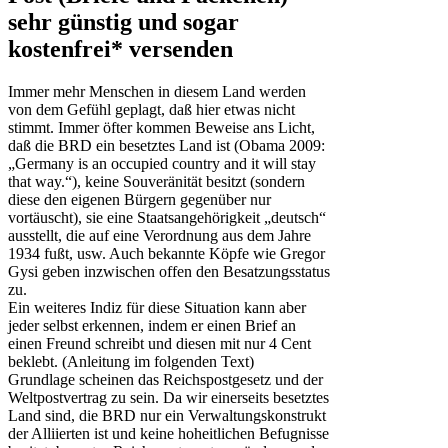
sehr günstig und sogar
kostenfrei* versenden
Immer mehr Menschen in diesem Land werden
von dem Gefühl geplagt, daß hier etwas nicht
stimmt. Immer öfter kommen Beweise ans Licht,
daß die BRD ein besetztes Land ist (Obama 2009:
„Germany is an occupied country and it will stay
that way.“), keine Souveränität besitzt (sondern
diese den eigenen Bürgern gegenüber nur
vortäuscht), sie eine Staatsangehörigkeit „deutsch“
ausstellt, die auf eine Verordnung aus dem Jahre
1934 fußt, usw. Auch bekannte Köpfe wie Gregor
Gysi geben inzwischen offen den Besatzungsstatus
zu.
Ein weiteres Indiz für diese Situation kann aber
jeder selbst erkennen, indem er einen Brief an
einen Freund schreibt und diesen mit nur 4 Cent
beklebt. (Anleitung im folgenden Text)
Grundlage scheinen das Reichspostgesetz und der
Weltpostvertrag zu sein. Da wir einerseits besetztes
Land sind, die BRD nur ein Verwaltungskonstrukt
der Alliierten ist und keine hoheitlichen Befugnisse