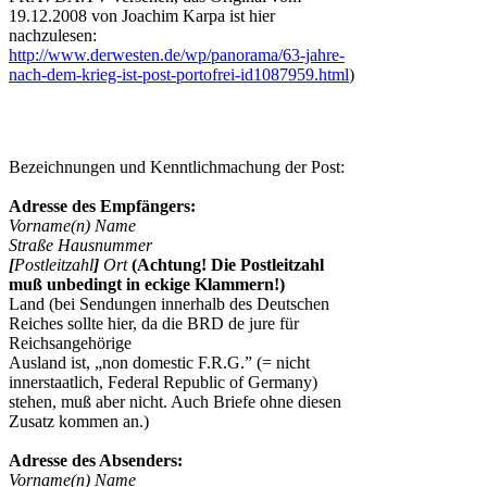
19.12.2008 von Joachim Karpa ist hier
nachzulesen:
http://www.derwesten.de/wp/panorama/63-jahre-
nach-dem-krieg-ist-post-portofrei-id1087959.html
)
Bezeichnungen und Kenntlichmachung der Post:
Adresse des Empfängers:
Vorname(n) Name
Straße Hausnummer
[
Postleitzahl
]
Ort
(Achtung! Die Postleitzahl
muß unbedingt in eckige Klammern!)
Land (bei Sendungen innerhalb des Deutschen
Reiches sollte hier, da die BRD de jure für
Reichsangehörige
Ausland ist, „non domestic F.R.G.” (= nicht
innerstaatlich, Federal Republic of Germany)
stehen, muß aber nicht. Auch Briefe ohne diesen
Zusatz kommen an.)
Adresse des Absenders:
Vorname(n) Name