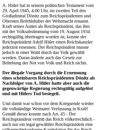
A. Hitler hat in seinem politischen Testament vom
29. April 1945, 4.00 Uhr, im zweiten Teil den
Großadmiral Dönitz zum Reichspräsidenten und
Obersten Befehlshaber der Wehrmacht ernannt.
Kraft seines Amtes als Reichspräsident, das ihm
mit der Volksabstimmung vom 19. August 1934
rechtsgültig übertragen worden ist, konnte der
Reichspräsident Adolf Hitler einen Reichskanzler
jederzeit ernennen. Der Reichspräsident musste
jedoch in einer Wahl durch das Volk gewählt
werden. Daran änderte auch das Gesetz zur
Behebung der Not von Volk und Reich nichts.
Der illegale Vorgang durch die Ernennung
eines scheinbaren Reichspräsidenten Dönitz als
Nachfolger von A. Hitler hatte aber auch die
gegenwärtige Regierung rechtsgültig aufgelöst
und mit Hitlers Tod besiegelt.
Und damit war schon vor dem Kriegsende wieder
die vollständige Weimarer Verfassung in Kraft!
Gemäß dieser konnte nach Art. 45 - Der
Reichspräsident vertritt das Reich völkerrechtlich -
auch nur ein legal gewählter Reichspräsident eine
völkerrechtskonforme Kapitulation für das Reich