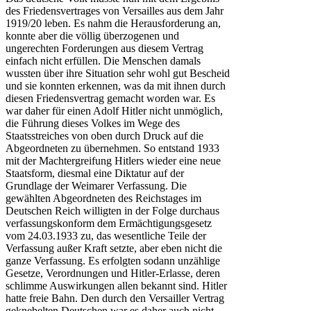
des Friedensvertrages von Versailles aus dem Jahr
1919/20 leben. Es nahm die Herausforderung an,
konnte aber die völlig überzogenen und
ungerechten Forderungen aus diesem Vertrag
einfach nicht erfüllen. Die Menschen damals
wussten über ihre Situation sehr wohl gut Bescheid
und sie konnten erkennen, was da mit ihnen durch
diesen Friedensvertrag gemacht worden war. Es
war daher für einen Adolf Hitler nicht unmöglich,
die Führung dieses Volkes im Wege des
Staatsstreiches von oben durch Druck auf die
Abgeordneten zu übernehmen. So entstand 1933
mit der Machtergreifung Hitlers wieder eine neue
Staatsform, diesmal eine Diktatur auf der
Grundlage der Weimarer Verfassung. Die
gewählten Abgeordneten des Reichstages im
Deutschen Reich willigten in der Folge durchaus
verfassungskonform dem Ermächtigungsgesetz
vom 24.03.1933 zu, das wesentliche Teile der
Verfassung außer Kraft setzte, aber eben nicht die
ganze Verfassung. Es erfolgten sodann unzählige
Gesetze, Verordnungen und Hitler-Erlasse, deren
schlimme Auswirkungen allen bekannt sind. Hitler
hatte freie Bahn. Den durch den Versailler Vertrag
geknebelten Deutschen war es daher auch nicht