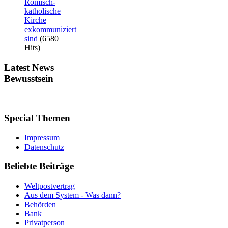
Römisch-
katholische
Kirche
exkommuniziert
sind
(6580
Hits)
Latest
News
Bewusstsein
Special
Themen
Impressum
Datenschutz
Beliebte
Beiträge
Weltpostvertrag
Aus dem System - Was dann?
Behörden
Bank
Privatperson