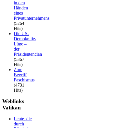
in den
Händen
eines
Privatunternehmens
(5264
Hits)
Die US-
Demokratie-
Lüge –
der
Präsidentenclan
(5367
Hits)
Zum
Begriff
Faschismus
(4731
Hits)
Weblinks
Vatikan
Leute, die
durch