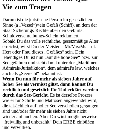
Vie zum Tragen
Darum ist die juristische Person im gesetzlichen
Sinne (a „Vessel“)=ein Gefäß (Schiff), an dem der
Staat Sicherungs-Rechte über den Geburts-
Schuldverschreibungs-Schein reklamiert.
Sobald Du das volle rechtliche, gesetzmäßige Alter
erreichst, wirst Du der Meister = Mr/Mrs/Ms = dt.
Herr oder Frau dieses „Gefäßes“ sein. Dein
lebendiges Du ist nun „auf die hohe See“ bzw. zur
See gefahren und steht damit unter der „Maritimen
Admirals-Jurisdiktion“, dem admiral’s law, welches
auch als „Seerecht“ bekannt ist.
Wenn Du nun für mehr als sieben Jahre auf
hoher See als vermisst giltst, dann kannst Du
rechtlich und gesetzlich für Tod erklärt werden
durch das See-Gericht.
Es ist derselbe Prozess,
wie er für Schiffe und Matrosen angewendet wird,
die tatsächlich auf hoher See verschollen gegangen
sind und/oder für mehr als sieben Jahre nicht
wieder auftauchen. Aber Du wirst möglicherweise
„freiwillig und unbezahlt“ Dein ERBE einbüßen
und verwirken.