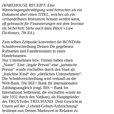
(WAREHOUSE RECEIPT: Eine
Wareneingangsbestätigung wird betrachtet als ein
Dokument über einen TITEL, welches als ein
verhandelbares Instrument benutzt werden kann,
oft gebraucht für Finanzierungen mit dem Inventar
als Sicherheit. Siehe auch dazu Black´s Law
Dictionary, 7th Ed.).
Zum selben Zeitpunkt konvertiert der BOND/die
Schuldverschreibung Deinen Dir gegebenen
Rufnamen und Familiennamen in einen
Handelsnamen.
Nur Unternehmen bzw. Firmen haben einen
„Name“. Eine „legale Person“ eine „juristische
Person“ wurde erschaffen durch den Staat als
„franchise Kind“ des „elterlichen Unternehmens“.
Die Schuldverschreibung wird verkauft an die
Welt-Bank. Die BIZ= Bank für Internationalen
Zahlungsausgleich (engl. BIS = Bank for
International Settlement, die erschaffen wurde im
Jahr 1931 durch den Vatikan), als Hauptgründer
des TRUSTs/der TREUHAND. Dein Gewicht in
Unzen auf der „Lebend-Geburt-Aufzeichnung“
bestimmt nun Deinen Marktwert in Relation zu