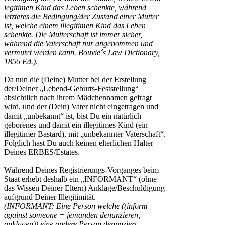
legitimen Kind das Leben schenkte, während
letzteres die Bedingung/der Zustand einer Mutter
ist, welche einem illegitimen Kind das Leben
schenkte. Die Mutterschaft ist immer sicher,
während die Vaterschaft nur angenommen und
vermutet werden kann. Bouvie´s Law Dictionary,
1856 Ed.)
.
Da nun die (Deine) Mutter bei der Erstellung
der/Deiner „Lebend-Geburts-Feststellung“
absichtlich nach ihrem Mädchennamen gefragt
wird, und der (Dein) Vater nicht eingetragen und
damit „unbekannt“ ist, bist Du ein natürlich
geborenes und damit ein illegitimes Kind (ein
illegitimer Bastard), mit „unbekannter Vaterschaft“.
Folglich hast Du auch keinen elterlichen Halter
Deines ERBES/Estates.
Während Deines Registrierungs-Vorganges beim
Staat erhebt deshalb ein „INFORMANT“ (ohne
das Wissen Deiner Eltern) Anklage/Beschuldigung
aufgrund Deiner Illegitimität.
(INFORMANT: Eine Person welche ((inform
against someone = jemanden denunzieren,
anklagen)) eine andere Person denunziert,