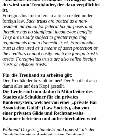
du wirst zum Treuhänder, der dazu verpflichtet
ist,
Foreign-situs trust refers to a trust created under
foreign law.
Such trusts are treated as a non-
resident individual for federal tax purposes and
therefore has no significant income-tax benefits.
They are usually subject to greater reporting
requirements than a domestic trust. Foreign-situs
trust is also used as a means of asset protection as
the creditors cannot easily reach the foreign trust’s
assets. Foreign-situs trusts are also called foreign
trusts or offshore trusts.
Für die Treuhand zu arbeiten gilt:
Der Treuhänder bezahlt immer! Der Staat hat also
damit alles auf den Kopf gestellt.
Die Leute sind nun dadurch Mitarbeiter des
Staates als Schuldner für ein privates
Bankensystem, welches von einer „private Bar
Association Guild“ (Law Society), also von
einer privaten Gilde und Rechtsanwalts-
Kammer betrieben und aufrechterhalten wird.
Während Du jetzt „handelst und agierst“ als der
Treuhänder einer Ausländischen Treuhand