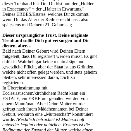
dieser Treuhand bist Du. Du bist nun der „Holder
in Expectancy“ = der „Halter in Erwartung“
Deines ERBES/Estates, welches Dir zukommt,
wenn Du das Alter der Reife erreicht hast, also
spätestens mit Deinem 21. Geburtstag.
Dieser ursprüngliche Trust, Deine originale
Treuhand sollte Dich gut versorgen und Dir
dienen, aber…
Bald nach Deiner Geburt wird Deinen Eltern
mitgeteilt, dass Du registriert werden musst. Es gibt
dafür in Wahrheit gar keine rechtmäßige und
gesetzliche Pflicht, aber der Staat ist aus Gründen,
welche nicht offen gelegt werden, und stets geheim
bleiben, sehr interessiert daran, Dich zu
registrieren.
In Übereinstimmung mit
Ecclesiastischem/kirchlichem Recht kann ein
ESTATE, ein ERBE nur gehalten werden von
einem Mann/man. Aber Deine Mutter wurde
gefragt nach ihrem Mädchennamen bei Deiner
Geburt, wodurch eine „Mutterschaft“ konstituiert
wurde.
(Rechtlich betrachtet ist Mutterschaft
entweder legitim oder natürlich. Ersteres ist die
Bedingung der Zustand der Mutter, welche einem