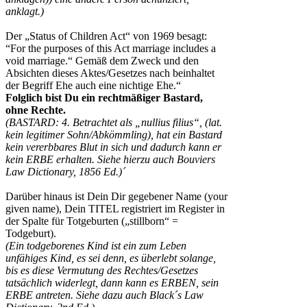
anklagt.)
Der „Status of Children Act“ von 1969 besagt:
“For the purposes of this Act marriage includes a
void marriage.“ Gemäß dem Zweck und den
Absichten dieses Aktes/Gesetzes nach beinhaltet
der Begriff Ehe auch eine nichtige Ehe.“
Folglich bist Du ein rechtmäßiger Bastard,
ohne Rechte.
(BASTARD: 4. Betrachtet als „nullius filius“, (lat.
kein legitimer Sohn/Abkömmling), hat ein Bastard
kein vererbbares Blut in sich und dadurch kann er
kein ERBE erhalten. Siehe hierzu auch Bouviers
Law Dictionary, 1856 Ed.)´
Darüber hinaus ist Dein Dir gegebener Name (your
given name), Dein TITEL registriert im Register in
der Spalte für Totgeburten („stillborn“ =
Todgeburt).
(Ein todgeborenes Kind ist ein zum Leben
unfähiges Kind, es sei denn, es überlebt solange,
bis es diese Vermutung des Rechtes/Gesetzes
tatsächlich widerlegt, dann kann es ERBEN, sein
ERBE antreten. Siehe dazu auch Black´s Law