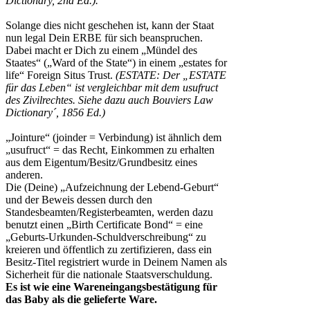
Dictionary, 2nd Ed.).
Solange dies nicht geschehen ist, kann der Staat
nun legal Dein ERBE für sich beanspruchen.
Dabei macht er Dich zu einem „Mündel des
Staates“ („Ward of the State“) in einem „estates for
life“ Foreign Situs Trust.
(ESTATE: Der „ESTATE
für das Leben“ ist vergleichbar mit dem usufruct
des Zivilrechtes. Siehe dazu auch Bouviers Law
Dictionary´, 1856 Ed.)
„Jointure“ (joinder = Verbindung) ist ähnlich dem
„usufruct“ = das Recht, Einkommen zu erhalten
aus dem Eigentum/Besitz/Grundbesitz eines
anderen.
Die (Deine) „Aufzeichnung der Lebend-Geburt“
und der Beweis dessen durch den
Standesbeamten/Registerbeamten, werden dazu
benutzt einen „Birth Certificate Bond“ = eine
„Geburts-Urkunden-Schuldverschreibung“ zu
kreieren und öffentlich zu zertifizieren, dass ein
Besitz-Titel registriert wurde in Deinem Namen als
Sicherheit für die nationale Staatsverschuldung.
Es ist wie eine Wareneingangsbestätigung für
das Baby als die gelieferte Ware.