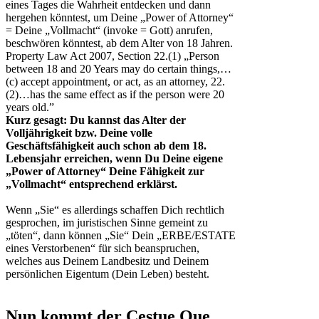
eines Tages die Wahrheit entdecken und dann
hergehen könntest, um Deine „Power of Attorney“
= Deine „Vollmacht“ (invoke = Gott) anrufen,
beschwören könntest, ab dem Alter von 18 Jahren.
Property Law Act 2007, Section 22.(1) „Person
between 18 and 20 Years may do certain things,…
(c) accept appointment, or act, as an attorney, 22.
(2)…has the same effect as if the person were 20
years old.”
Kurz gesagt: Du kannst das Alter der
Volljährigkeit bzw. Deine volle
Geschäftsfähigkeit auch schon ab dem 18.
Lebensjahr erreichen, wenn Du Deine eigene
„Power of Attorney“ Deine Fähigkeit zur
„Vollmacht“ entsprechend erklärst.
Wenn „Sie“ es allerdings schaffen Dich rechtlich
gesprochen, im juristischen Sinne gemeint zu
„töten“, dann können „Sie“ Dein „ERBE/ESTATE
eines Verstorbenen“ für sich beanspruchen,
welches aus Deinem Landbesitz und Deinem
persönlichen Eigentum (Dein Leben) besteht.
Nun kommt der Cestue Que