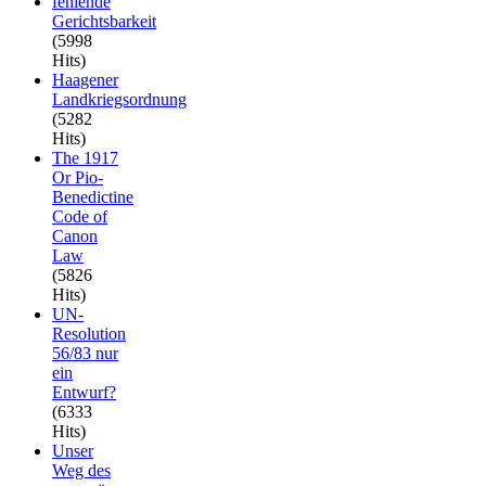
fehlende
Gerichtsbarkeit
(5998
Hits)
Haagener
Landkriegsordnung
(5282
Hits)
The 1917
Or Pio-
Benedictine
Code of
Canon
Law
(5826
Hits)
UN-
Resolution
56/83 nur
ein
Entwurf?
(6333
Hits)
Unser
Weg des