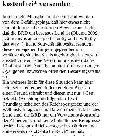
kostenfrei* versenden
Immer mehr Menschen in diesem Land werden
von dem Gefühl geplagt, daß hier etwas nicht
stimmt. Immer öfter kommen Beweise ans Licht,
daß die BRD ein besetztes Land ist (Obama 2009:
„Germany is an occupied country and it will stay
that way.“), keine Souveränität besitzt (sondern
diese den eigenen Bürgern gegenüber nur
vortäuscht), sie eine Staatsangehörigkeit „deutsch“
ausstellt, die auf eine Verordnung aus dem Jahre
1934 fußt, usw. Auch bekannte Köpfe wie Gregor
Gysi geben inzwischen offen den Besatzungsstatus
zu.
Ein weiteres Indiz für diese Situation kann aber
jeder selbst erkennen, indem er einen Brief an
einen Freund schreibt und diesen mit nur 4 Cent
beklebt. (Anleitung im folgenden Text)
Grundlage scheinen das Reichspostgesetz und der
Weltpostvertrag zu sein. Da wir einerseits besetztes
Land sind, die BRD nur ein Verwaltungskonstrukt
der Alliierten ist und keine hoheitlichen Befugnisse
besitzt, besagtes Reichspostgesetz zu ändern und
andererseits das „Deutsche Reich“ niemals