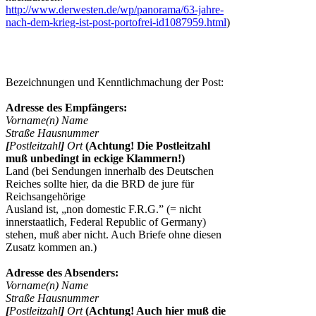
http://www.derwesten.de/wp/panorama/63-jahre-
nach-dem-krieg-ist-post-portofrei-id1087959.html
)
Bezeichnungen und Kenntlichmachung der Post:
Adresse des Empfängers:
Vorname(n) Name
Straße Hausnummer
[
Postleitzahl
]
Ort
(Achtung! Die Postleitzahl
muß unbedingt in eckige Klammern!)
Land (bei Sendungen innerhalb des Deutschen
Reiches sollte hier, da die BRD de jure für
Reichsangehörige
Ausland ist, „non domestic F.R.G.” (= nicht
innerstaatlich, Federal Republic of Germany)
stehen, muß aber nicht. Auch Briefe ohne diesen
Zusatz kommen an.)
Adresse des Absenders:
Vorname(n) Name
Straße Hausnummer
[
Postleitzahl
]
Ort
(Achtung! Auch hier muß die