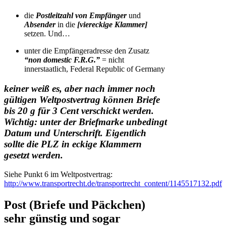
die
Postleitzahl von Empfänger
und
Absender
in die
[
v
iereckige Klammer]
setzen. Und…
unter die Empfängeradresse den Zusatz
“non domestic F.R.G.”
= nicht
innerstaatlich, Federal Republic of Germany
keiner weiß es, aber nach immer noch
gültigen Weltpostvertrag können Briefe
bis 20 g für 3 Cent verschickt werden.
Wichtig: unter der Briefmarke unbedingt
Datum und Unterschrift. Eigentlich
sollte die PLZ in eckige Klammern
gesetzt werden.
Siehe Punkt 6 im Weltpostvertrag:
http://www.transportrecht.de/transportrecht_content/1145517132.pdf
Post (Briefe und Päckchen)
sehr günstig und sogar