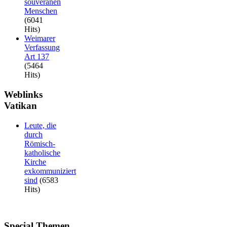
souveränen
Menschen
(6041
Hits)
Weimarer
Verfassung
Art 137
(5464
Hits)
Weblinks
Vatikan
Leute, die
durch
Römisch-
katholische
Kirche
exkommuniziert
sind
(6583
Hits)
Special
Themen