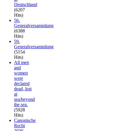
Deutschland
(6207
Hits)
56.
Generalversammlung
(6388
Hits)
59.
Generalversammlung
(5154
Hits)
All men
and
women
were
declared
dead, lost
at
sea/beyond
the sea.
(5928
Hits)
Canonische
Recht
2036