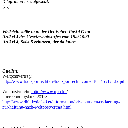
Kilogramm heraufgesetzt.
[…]
Vielleicht sollte man der Deutschen Post AG an
Artikel 4 des Gesetzesentwurfes vom 15.9.1999
Artikel 4, Seite 5 erinnern, der da lautet
Quellen:
Weltpostvertrag:
http://www.transportrecht.de/transportrecht_content/1145517132.pdf
Weltpostverein:
http://www.upu.int
/
Umrechnungskurs 2013:
http://www.dhl.de/de/paket/information/privatkunden/erklaerung-
zur-haftung-
nach-weltpostvertrag.html