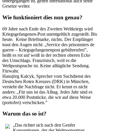
untergegangen ist, gelten international auch seine
Gesetze weiter.
Wie funktioniert dies nun genau?
69 Jahre nach Ende des Zweiten Weltkriegs wird
Kriegsgefangenen-Post unentgeltlich zugestellt. Bis
heute. Keine Briefmarke, nichts. Der Empfänger
traut den Augen nicht: „Service des prisonniers de
guerre – Kriegsgefangenenpost gebührenfrei”,
heißt es rot auf weiß in der rechten oberen Ecke
des Umschlags. Französisch, weil es die
Weltpostsprache ist. Keine alltägliche Sendung.
Fürwahr.
Hansjörg Kalcyk, Sprecher vom Suchdienst des
Deutschen Roten Kreuzes (DRK) in München,
versteht die Nachfrage nicht. Er kennt es nicht
anders: „Für uns ist das Alltag. Jedes Jahr sind es
etwa 20.000 Poststücke, die wir auf diese Weise
(portofrei) verschicken.”
Warum das so ist?
„Das richtet sich nach den Genfer
Konventionen, der der Weltpostvertrag