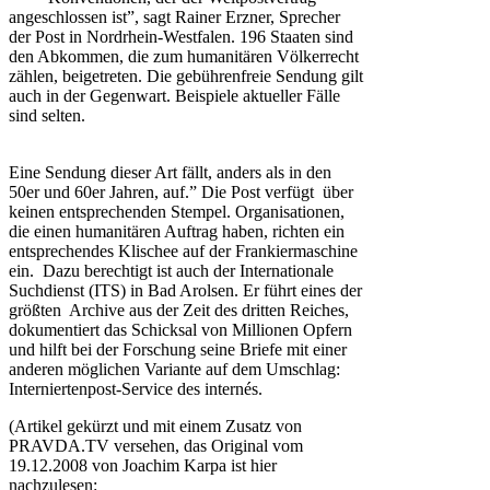
angeschlossen ist”, sagt Rainer Erzner, Sprecher
der Post in Nordrhein-Westfalen. 196 Staaten sind
den Abkommen, die zum humanitären Völkerrecht
zählen, beigetreten. Die gebührenfreie Sendung gilt
auch in der Gegenwart. Beispiele aktueller Fälle
sind selten.
Eine Sendung dieser Art fällt, anders als in den
50er und 60er Jahren, auf.” Die Post verfügt über
keinen entsprechenden Stempel. Organisationen,
die einen humanitären Auftrag haben, richten ein
entsprechendes Klischee auf der Frankiermaschine
ein. Dazu berechtigt ist auch der Internationale
Suchdienst (ITS) in Bad Arolsen. Er führt eines der
größten Archive aus der Zeit des dritten Reiches,
dokumentiert das Schicksal von Millionen Opfern
und hilft bei der Forschung seine Briefe mit einer
anderen möglichen Variante auf dem Umschlag:
Interniertenpost-Service des internés.
(Artikel gekürzt und mit einem Zusatz von
PRAVDA.TV versehen, das Original vom
19.12.2008 von Joachim Karpa ist hier
nachzulesen: