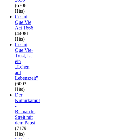
(6706
Hits)
Cestui
Que Vie
Act 1666
(44081
Hits)
Cestui
Que Vie-
Trust, ist
ein
„Lehen
auf
Lebenszeit"
(6003
Hits)
Der
Kulturkampf
-
Bismarcks
Streit mit
dem Papst
(7179
Hits)